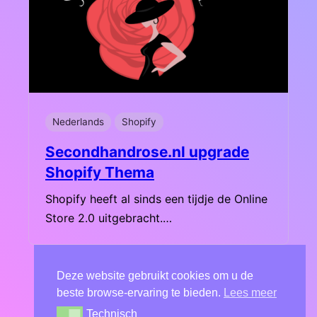
Nederlands
Shopify
Secondhandrose.nl upgrade
Shopify Thema
Shopify heeft al sinds een tijdje de Online
Store 2.0 uitgebracht.…
Deze website gebruikt cookies om u de
←
Vorige pagina
1
2
3
beste browse-ervaring te bieden.
Lees meer
Volgende pagina
→
Technisch
Technisch