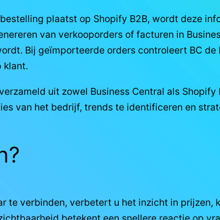
bestelling plaatst op Shopify B2B, wordt deze in
 genereren van verkooporders of facturen in Busin
ordt. Bij geïmporteerde orders controleert BC de
 klant.
erzameld uit zowel Business Central als Shopi
ies van het bedrijf, trends te identificeren en str
n?
 te verbinden, verbetert u het inzicht in prijzen,
 zichtbaarheid betekent een snellere reactie op vr