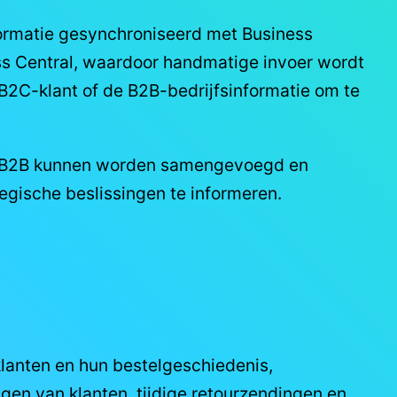
formatie gesynchroniseerd met Business
ess Central, waardoor handmatige invoer wordt
 B2C-klant of de B2B-bedrijfsinformatie om te
fy B2B kunnen worden samengevoegd en
ategische beslissingen te informeren.
 klanten en hun bestelgeschiedenis,
agen van klanten, tijdige retourzendingen en