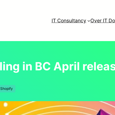
IT Consultancy
Over IT Do
ing in BC April relea
Shopify