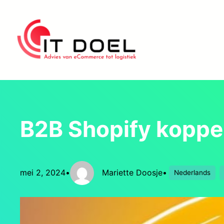
Ga
naar
de
inhoud
B2B Shopify koppel
mei 2, 2024
•
Mariette Doosje
•
Nederlands