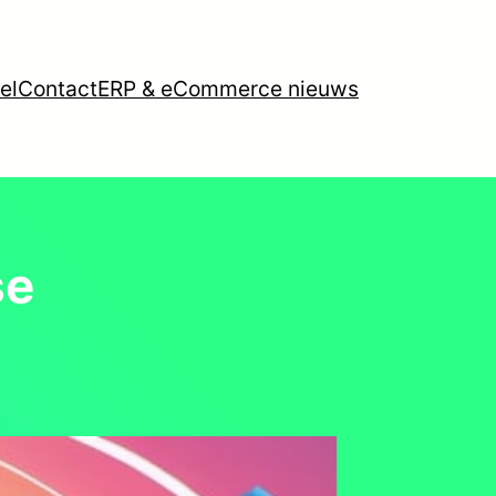
el
Contact
ERP & eCommerce nieuws
se