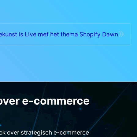
»
ekunst is Live met het thema Shopify Dawn
over e-commerce
ook over strategisch e-commerce