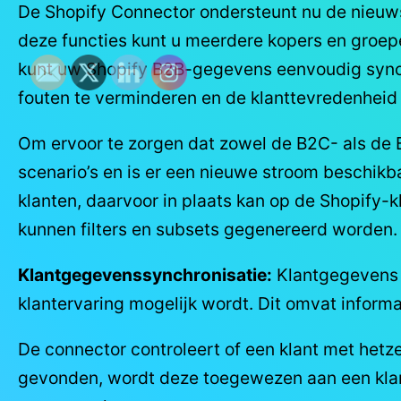
De Shopify Connector ondersteunt nu de nieuwst
deze functies kunt u meerdere kopers en groepe
kunt uw Shopify B2B-gegevens eenvoudig synchr
fouten te verminderen en de klanttevredenheid
Om ervoor te zorgen dat zowel de B2C- als de 
scenario’s en is er een nieuwe stroom beschikb
klanten, daarvoor in plaats kan op de Shopify-k
kunnen filters en subsets gegenereerd worden.
Klantgegevenssynchronisatie:
Klantgegevens 
klantervaring mogelijk wordt. Dit omvat inform
De connector controleert of een klant met hetz
gevonden, wordt deze toegewezen aan een klant