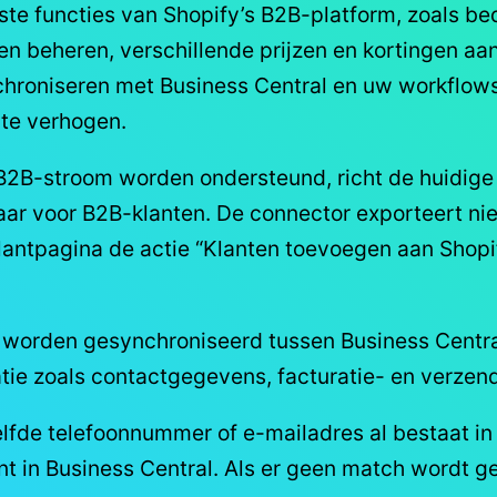
e functies van Shopify’s B2B-platform, zoals bedr
n beheren, verschillende prijzen en kortingen aa
oniseren met Business Central en uw workflows a
 te verhogen.
B2B-stroom worden ondersteund, richt de huidige
aar voor B2B-klanten. De connector exporteert ni
lantpagina de actie “Klanten toevoegen aan Shopif
worden gesynchroniseerd tussen Business Centra
atie zoals contactgegevens, facturatie- en verze
elfde telefoonnummer of e-mailadres al bestaat in
 in Business Central. Als er geen match wordt g