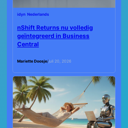
idyn
Nederlands
nShift Returns nu volledig
geïntegreerd in Business
Central
Mariette Doosje
/
juli 20, 2026