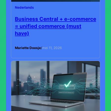
Nederlands
Business Central + e-commerce
= unified commerce (must
have)
Mariette Doosje
/
mei 11, 2026