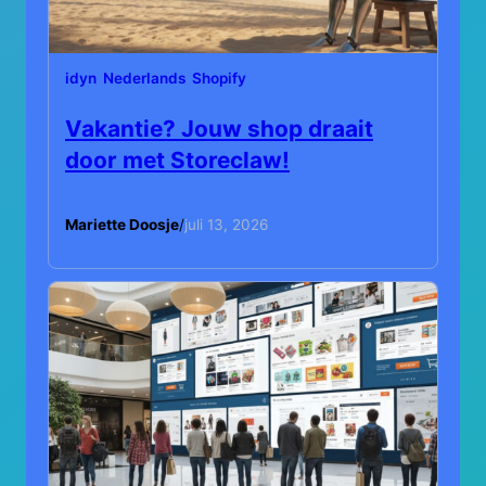
idyn
Nederlands
Shopify
Vakantie? Jouw shop draait
door met Storeclaw!
Mariette Doosje
/
juli 13, 2026