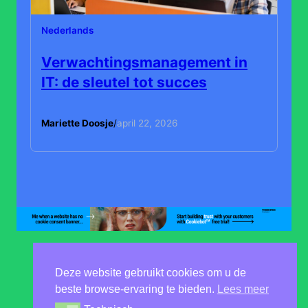
Nederlands
Verwachtingsmanagement in
IT: de sleutel tot succes
Mariette Doosje
/
april 22, 2026
Deze website gebruikt cookies om u de
beste browse-ervaring te bieden.
Lees meer