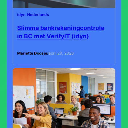
idyn
Nederlands
Slimme bankrekeningcontrole
in BC met VerifyIT (idyn)
Mariette Doosje
/
april 29, 2026