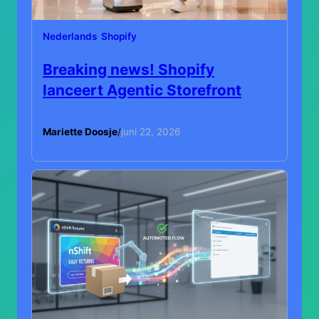
Nederlands
Shopify
Breaking news! Shopify
lanceert Agentic Storefront
Mariette Doosje
/
juni 22, 2026