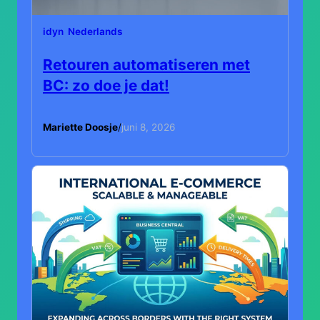
idyn
Nederlands
Retouren automatiseren met
BC: zo doe je dat!
Mariette Doosje
/
juni 8, 2026