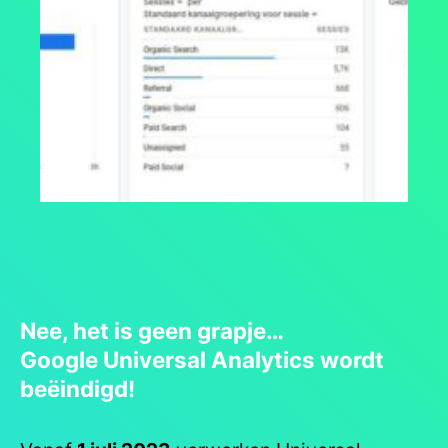
Nee, het is geen grapje…
Google
Universal Analytics wordt
beëindigd!