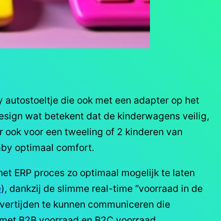
 autostoeltje die ook met een adapter op het
esign wat betekent dat de kinderwagens veilig,
r ook voor een tweeling of 2 kinderen van
aby optimaal comfort.
het ERP proces zo optimaal mogelijk te laten
e
), dankzij de slimme real-time “voorraad in de
levertijden te kunnen communiceren die
 met B2B voorraad en B2C voorraad,