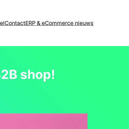
el
Contact
ERP & eCommerce nieuws
B2B shop!