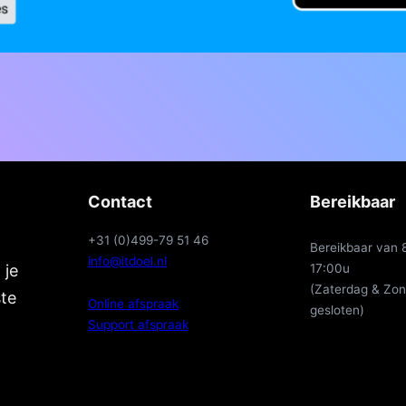
Contact
Bereikbaar
+31 (0)499-79 51 46
Bereikbaar van 
info@itdoel.nl
17:00u
 je
(Zaterdag & Zo
ste
Online afspraak
gesloten)
Support afspraak