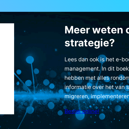
Meer weten 
strategie?
Lees dan ook is het e-b
management. In dit boek
hebben met alles rondom
informatie over het van s
migreren, implementere
Bestel online!