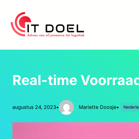
Ga
naar
de
inhoud
Real-time Voorraa
augustus 24, 2023
•
Mariette Doosje
•
Nederl