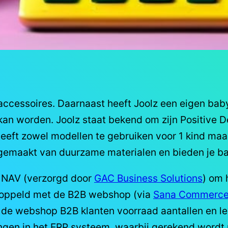
ccessoires. Daarnaast heeft Joolz een eigen baby
an worden. Joolz staat bekend om zijn Positive D
heeft zowel modellen te gebruiken voor 1 kind maa
n gemaakt van duurzame materialen en bieden je b
 NAV (verzorgd door
GAC Business Solutions
) om 
ekoppeld met de B2B webshop (via
Sana Commerc
via de webshop B2B klanten voorraad aantallen en 
gen in het ERP systeem, waarbij gerekend wordt