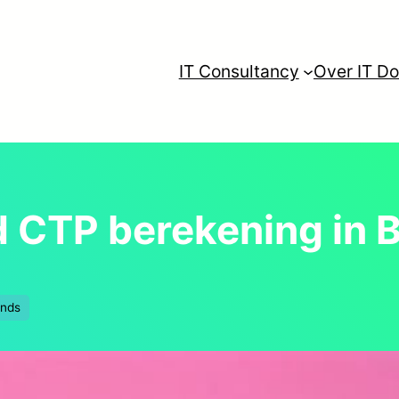
IT Consultancy
Over IT Do
d CTP berekening in 
ands