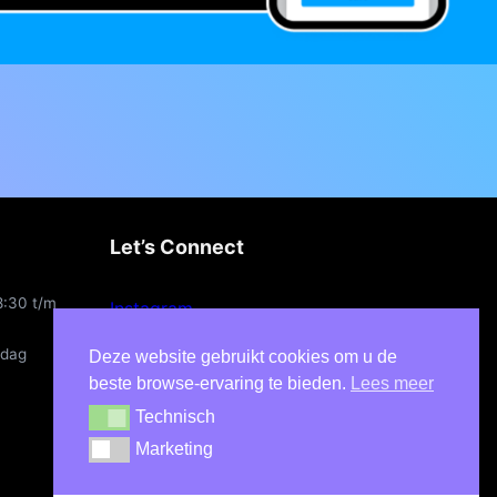
Let’s Connect
8:30 t/m
Instagram
Linkedin
ndag
Deze website gebruikt cookies om u de
X
beste browse-ervaring te bieden.
Lees meer
Technisch
Technisch
Marketing
Marketing