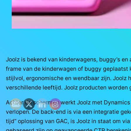
Joolz is bekend van kinderwagens, buggy’s en a
frame van de kinderwagen of buggy geplaatst k
stijlvol, ergonomische en wendbaar zijn. Joolz 
verschillende leeftijd. Joolz producten worde
Achter de schermen werkt Joolz met Dynamics
verlopen. De back-end is via een integratie g
tijd” oplossing van GAC, is Joolz in staat om 
gebaseerd zijn op geavanceerde CTP berekenin