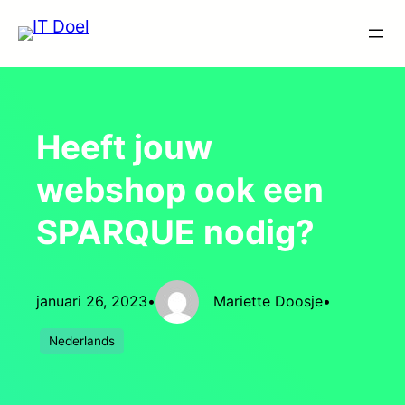
Ga
naar
de
inhoud
Heeft jouw
webshop ook een
SPARQUE nodig?
januari 26, 2023
•
Mariette Doosje
•
Nederlands