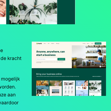
te
 de kracht
 mogelijk
worden.
uze aan
 waardoor