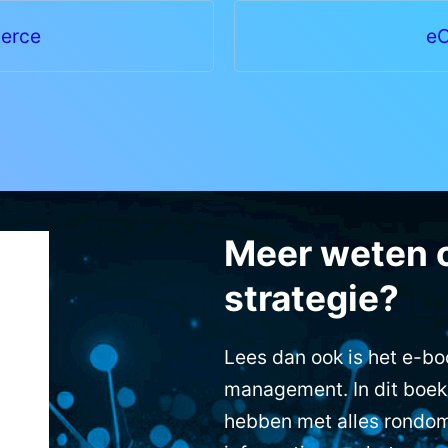
erce
eC
Meer weten 
strategie?
Lees dan ook is het e-b
management. In dit boek
hebben met alles rondom