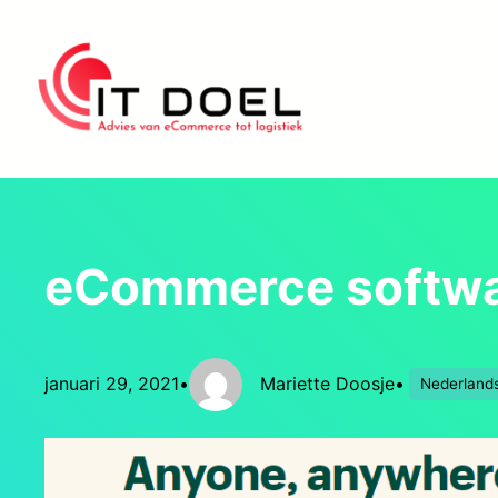
Ga
naar
de
inhoud
eCommerce softwar
januari 29, 2021
•
Mariette Doosje
•
Nederland