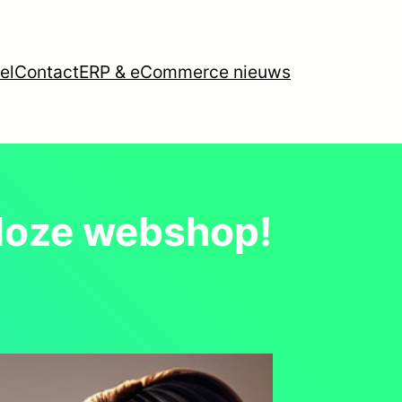
el
Contact
ERP & eCommerce nieuws
eloze webshop!