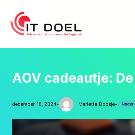
Ga
naar
de
inhoud
AOV cadeautje: De 
december 18, 2024
•
Mariette Doosje
•
Nederl