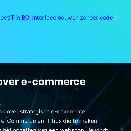
»
ectIT in BC: Interface bouwen zonder code
over e-commerce
ook over strategisch e-commerce
 e-Commerce en IT tips die te maken
 het opzetten van een webshop. Je vindt