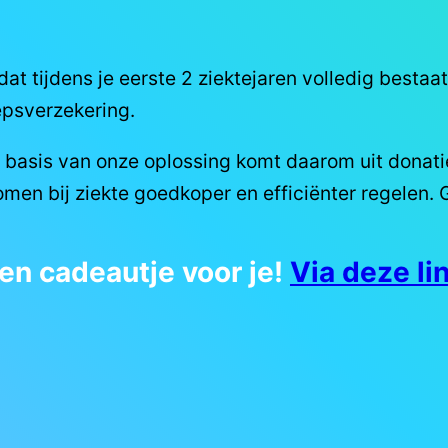
at tijdens je eerste 2 ziektejaren volledig besta
psverzekering.
e basis van onze oplossing komt daarom uit donat
komen bij ziekte goedkoper en efficiënter regelen.
een cadeautje voor je!
Via deze li