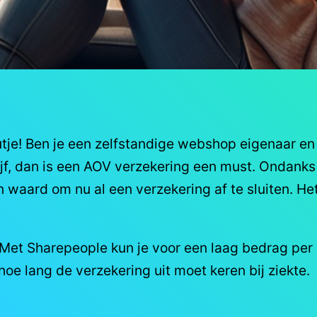
autje! Ben je een zelfstandige webshop eigenaar en
rijf, dan is een AOV verzekering een must. Ondank
en waard om nu al een verzekering af te sluiten. He
 Met Sharepeople kun je voor een laag bedrag per
oe lang de verzekering uit moet keren bij ziekte.