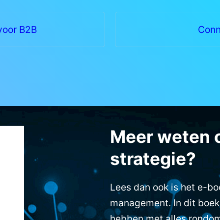
voor B2B
Conn
Meer weten 
strategie?
Lees dan ook is het e-b
management. In dit boek
hebben met alles rondom