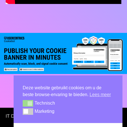
Deze website gebruikt cookies om u de
beste browse-ervaring te bieden.
Lees meer
Technisch
Technisch
Marketing
Marketing
IT Doel
Privacy Statement
·
Terms of Service
·
Contact