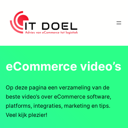
Ga
naar
de
inhoud
eCommerce video’s
Op deze pagina een verzameling van de
beste video’s over eCommerce software,
platforms, integraties, marketing en tips.
Veel kijk plezier!