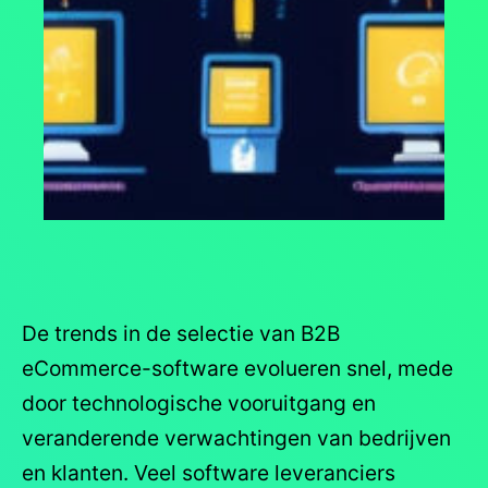
De trends in de selectie van B2B
eCommerce-software evolueren snel, mede
door technologische vooruitgang en
veranderende verwachtingen van bedrijven
en klanten. Veel software leveranciers