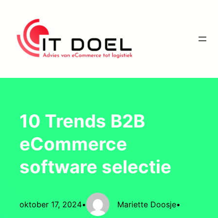
Ga
naar
de
inhoud
10 Trends B2B
eCommerce
software selectie
oktober 17, 2024
•
Mariette Doosje
•